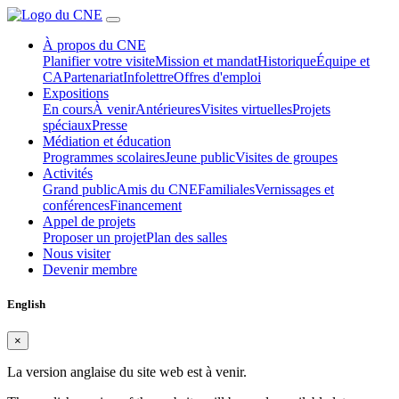
À propos du CNE
Planifier votre visite
Mission et mandat
Historique
Équipe et
CA
Partenariat
Infolettre
Offres d'emploi
Expositions
En cours
À venir
Antérieures
Visites virtuelles
Projets
spéciaux
Presse
Médiation et éducation
Programmes scolaires
Jeune public
Visites de groupes
Activités
Grand public
Amis du CNE
Familiales
Vernissages et
conférences
Financement
Appel de projets
Proposer un projet
Plan des salles
Nous visiter
Devenir membre
English
×
La version anglaise du site web est à venir.