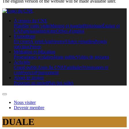
The english version of the website will be made available later.
À propos du CNE
Planifier votre visite
Mission et mandat
Historique
Équipe et
CA
Partenariat
Infolettre
Offres d'emploi
Expositions
En cours
À venir
Antérieures
Visites virtuelles
Projets
spéciaux
Presse
Médiation et éducation
Programmes scolaires
Jeune public
Visites de groupes
Activités
Grand public
Amis du CNE
Familiales
Vernissages et
conférences
Financement
Appel de projets
Proposer un projet
Plan des salles
Nous visiter
Devenir membre
DUALE