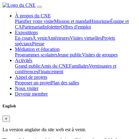
À propos du CNE
Planifier votre visite
Mission et mandat
Historique
Équipe et
CA
Partenariat
Infolettre
Offres d'emploi
Expositions
En cours
À venir
Antérieures
Visites virtuelles
Projets
spéciaux
Presse
Médiation et éducation
Programmes scolaires
Jeune public
Visites de groupes
Activités
Grand public
Amis du CNE
Familiales
Vernissages et
conférences
Financement
Appel de projets
Proposer un projet
Plan des salles
Nous visiter
Devenir membre
English
×
La version anglaise du site web est à venir.