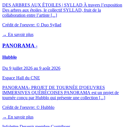
DES ARBRES AUX ÉTOILES | SYLLAD À travers l’exposition
Des arbres aux étoiles, le collectif SYLLAD, fruit de la
collaboration entre l’artiste [...]
Crédit de l'oeuvre: © Duo Syllad
→ En savoir plus
PANORAMA -
Hubblo
Du 9 juillet 2026 au 9 août 2026
Espace Hall du CNE
PANORAMA- PROJET DE TOURNÉE D'OEUVRES
IMMERSIVES QUÉBÉCOISES PANORAMA est un projet de
tournée conçu par Hubblo qui présente une collection [...]
Crédit de l'oeuvre: © Hubblo
→ En savoir plus
Infolettre
Devenir membre
Contribuer