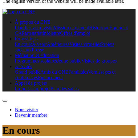
The english version of the website will be made available later.
À propos du CNE
Planifier votre visite
Mission et mandat
Historique
Équipe et
CA
Partenariat
Infolettre
Offres d'emploi
Expositions
En cours
À venir
Antérieures
Visites virtuelles
Projets
spéciaux
Presse
Médiation et éducation
Programmes scolaires
Jeune public
Visites de groupes
Activités
Grand public
Amis du CNE
Familiales
Vernissages et
conférences
Financement
Appel de projets
Proposer un projet
Plan des salles
Nous visiter
Devenir membre
En cours