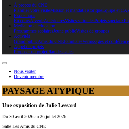
À propos du CNE
Planifier votre visite
Mission et mandat
Historique
Équipe et CA
Expositions
En cours
À venir
Antérieures
Visites virtuelles
Projets spéciaux
Pr
Médiation et éducation
Programmes scolaires
Jeune public
Visites de groupes
Activités
Grand public
Amis du CNE
Familiales
Vernissages et conférence
Appel de projets
Proposer un projet
Plan des salles
Nous visiter
Devenir membre
PAYSAGE ATYPIQUE
Une exposition de Julie Lessard
Du 30 avril 2026 au 26 juillet 2026
Salle Les Amis du CNE