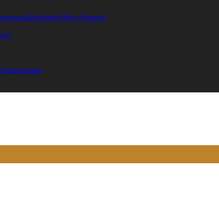
Partenariat
Infolettre
Offres d'emploi
esse
s
Financement