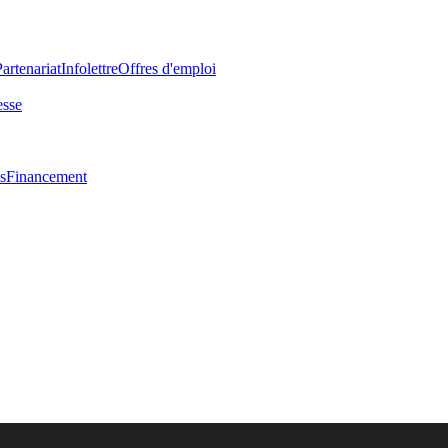
Partenariat
Infolettre
Offres d'emploi
esse
s
Financement