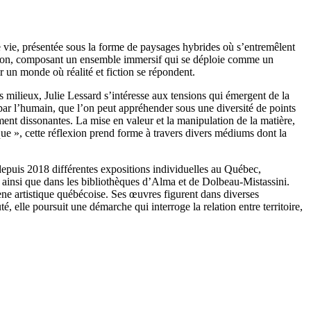
 vie, présentée sous la forme de paysages hybrides où s’entremêlent
position, composant un ensemble immersif qui se déploie comme un
ir un monde où réalité et fiction se répondent.
ces milieux, Julie Lessard s’intéresse aux tensions qui émergent de la
 par l’humain, que l’on peut appréhender sous une diversité de points
ent dissonantes. La mise en valeur et la manipulation de la matière,
que », cette réflexion prend forme à travers divers médiums dont la
depuis 2018 différentes expositions individuelles au Québec,
ainsi que dans les bibliothèques d’Alma et de Dolbeau-Mistassini.
ne artistique québécoise. Ses œuvres figurent dans diverses
 elle poursuit une démarche qui interroge la relation entre territoire,