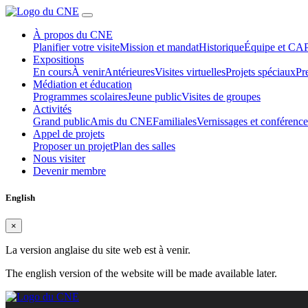
À propos du CNE
Planifier votre visite
Mission et mandat
Historique
Équipe et CA
Expositions
En cours
À venir
Antérieures
Visites virtuelles
Projets spéciaux
Pr
Médiation et éducation
Programmes scolaires
Jeune public
Visites de groupes
Activités
Grand public
Amis du CNE
Familiales
Vernissages et conférence
Appel de projets
Proposer un projet
Plan des salles
Nous visiter
Devenir membre
English
×
La version anglaise du site web est à venir.
The english version of the website will be made available later.