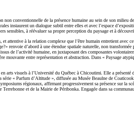
n non conventionnelle de la présence humaine au sein de son milieu de
turales instaurent un dialogue subtil entre elles et avec l’espace d’ex
ivers sensibles, à réévaluer sa propre perception du paysage et à découvr
ls, et attentive à la relation complexe que l’être humain entretient avec 
sage?» renvoie d’abord à une étendue spatiale naturelle, non transformée
issus de l’activité humaine, en juxtaposant des composantes volontairem
tière mouvante entre représentation et abstraction. Dans « Paysage atypi
 en arts visuels à l’Université du Québec à Chicoutimi. Elle a présenté 
 série « Parfum d’Altitude », diffusée au Musée Beaulne de Coaticook 
 symposiums régionaux, affirmant progressivement sa présence sur la scè
e de Terrebonne et de la Mairie de Péribonka. Engagée dans sa communauté,