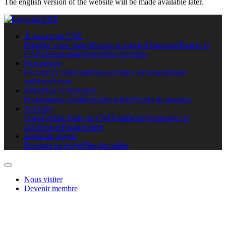
The english version of the website will be made available later.
À propos du CNE
Planifier votre visite
Mission et mandat
Historique
Équipe et
CA
Partenariat
Infolettre
Offres d'emploi
Expositions
En cours
À venir
Antérieures
Visites virtuelles
Projets
spéciaux
Presse
Médiation et éducation
Programmes scolaires
Jeune public
Visites de groupes
Activités
Grand public
Amis du CNE
Familiales
Vernissages et
conférences
Financement
Appel de projets
Proposer un projet
Plan des salles
Nous visiter
Devenir membre