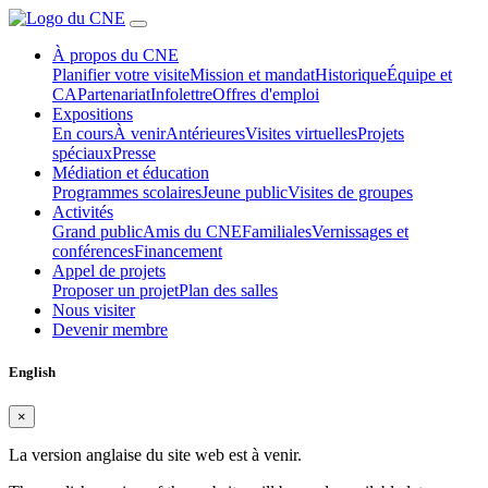
À propos du CNE
Planifier votre visite
Mission et mandat
Historique
Équipe et
CA
Partenariat
Infolettre
Offres d'emploi
Expositions
En cours
À venir
Antérieures
Visites virtuelles
Projets
spéciaux
Presse
Médiation et éducation
Programmes scolaires
Jeune public
Visites de groupes
Activités
Grand public
Amis du CNE
Familiales
Vernissages et
conférences
Financement
Appel de projets
Proposer un projet
Plan des salles
Nous visiter
Devenir membre
English
×
La version anglaise du site web est à venir.